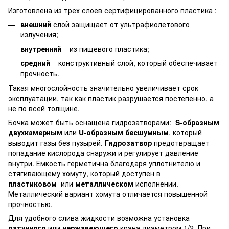
Изготовлена из трех слоев сертифицированного пластика :
внешний
слой защищает от ультрафиолетового
излучения;
внутренний
– из пищевого пластика;
средний
– конструктивный слой, который обеспечивает
прочность.
Такая многослойность значительно увеличивает срок
эксплуатации, так как пластик разрушается постепенно, а
не по всей толщине.
Бочка может быть оснащена гидрозатворами:
S-образным
двухкамерным
или
U-образным
бесшумным
, который
выводит газы без пузырей.
Гидрозатвор
предотвращает
попадание кислорода снаружи и регулирует давление
внутри. Емкость герметична благодаря уплотнителю и
стягивающему хомуту, который доступен в
пластиковом
или
металлическом
исполнении.
Металлический вариант хомута отличается повышенной
прочностью.
Для удобного слива жидкости возможна установка
латунного
или
нержавеющего
крана диаметром 1/2. При