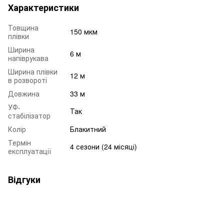
Характеристики
Товщина
150 мкм
плівки
Ширина
6 м
напіврукава
Ширина плівки
12 м
в розвороті
Довжина
33 м
УФ-
Так
стабілізатор
Колір
Блакитний
Термін
4 сезони (24 місяці)
експлуатації
Відгуки