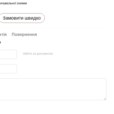
ичувальної знижки
Замовити швидко
нтія
Повернення
р
Увійти за допомогою