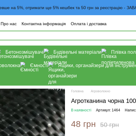
евше на 5%, отримати ще 5% кешбек та 50 грн за реєстрацію -
Про нас
Контактна інформація
Оплата і доставка
года користувача
Договор оферта
Блог
Бетонозмішувачі
Будівельні матеріали
Плівка пол
роволокна
Ємності
Ящики, органайзери для інструмен
Головна
Агроволокно
Агротканина чорна 100
В наявності
Артикул: 1464
Написа
48 грн
50 грн