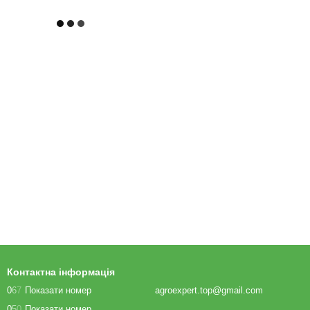
Контактна інформація
0
6
7
Показати номер
agroexpert.top@gmail.com
0
5
0
Показати номер