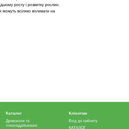
дшому росту і розвитку рослин.
и можуть всіляко впливати на
Каталог
Клієнтам
Дровоколи та
Вхід до кабінету
гілкоподрібнювачі
КАТАЛОГ