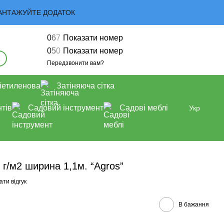
 ЗАВАНТАЖУЙТЕ ДОДАТОК
0
6
7
Показати номер
0
5
0
Показати номер
Передзвонити вам?
іетиленова
Затіняюча сітка
тів
Садовий інструмент
Садові меблі
Укр
 г/м2 ширина 1,1м. “Agros”
ти відгук
В бажання