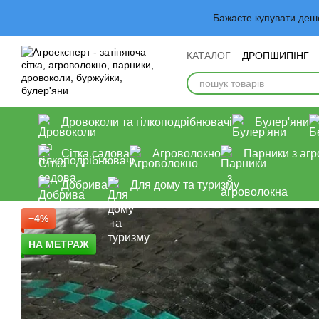
Перейти до основного контенту
Бажаєте купувати деш
КАТАЛОГ
ДРОПШИПІНГ
Обмін та повернення
У
Дровоколи та гілкоподрібнювачі
Булер'яни
Сітка садова
Агроволокно
Парники з аг
Добрива
Для дому та туризму
−4%
НА МЕТРАЖ