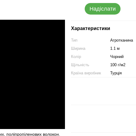
Надіслати
Характеристики
Тип
Агротканина
Ширина
1.1 м
Колір
Чорний
Щільність
100 г/м2
Країна виробник
Турція
их, поліпропіленових волокон.