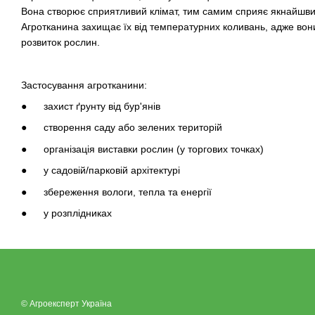
Вона створює сприятливий клімат, тим самим сприяє якнайшви
Агротканина захищає їх від температурних коливань, адже вон
розвиток рослин.
Застосування агротканини:
● захист ґрунту від бур'янів
● створення саду або зелених територій
● організація виставки рослин (у торгових точках)
● у садовій/парковій архітектурі
● збереження вологи, тепла та енергії
● у розплідниках
© Агроексперт Україна