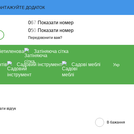
 ЗАВАНТАЖУЙТЕ ДОДАТОК
0
6
7
Показати номер
0
5
0
Показати номер
Передзвонити вам?
іетиленова
Затіняюча сітка
тів
Садовий інструмент
Садові меблі
Укр
ти відгук
В бажання