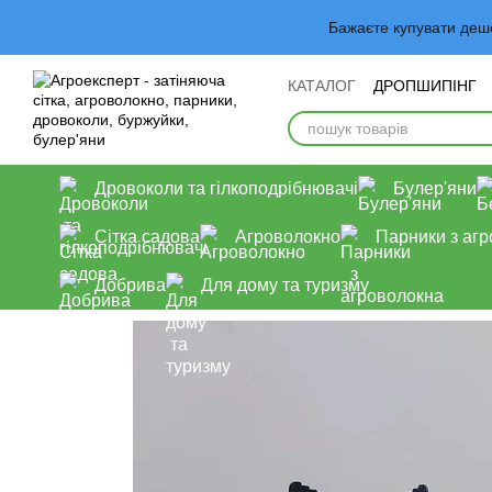
Перейти до основного контенту
Бажаєте купувати деш
КАТАЛОГ
ДРОПШИПІНГ
Обмін та повернення
У
Дровоколи та гілкоподрібнювачі
Булер'яни
Сітка садова
Агроволокно
Парники з аг
Добрива
Для дому та туризму