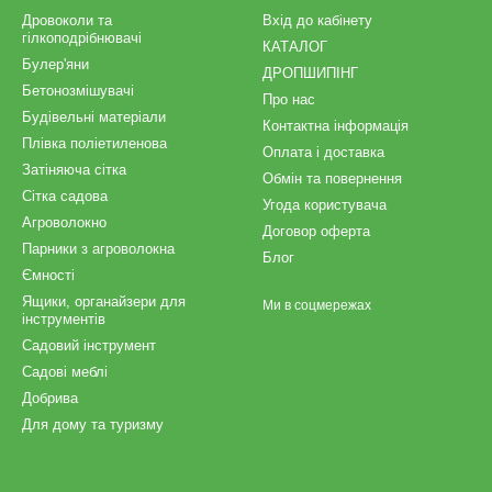
Дровоколи та
Вхід до кабінету
гілкоподрібнювачі
КАТАЛОГ
Булер'яни
ДРОПШИПІНГ
Бетонозмішувачі
Про нас
Будівельні матеріали
Контактна інформація
Плівка поліетиленова
Оплата і доставка
Затіняюча сітка
Обмін та повернення
Сітка садова
Угода користувача
Агроволокно
Договор оферта
Парники з агроволокна
Блог
Ємності
Ящики, органайзери для
Ми в соцмережах
інструментів
Садовий інструмент
Садові меблі
Добрива
Для дому та туризму