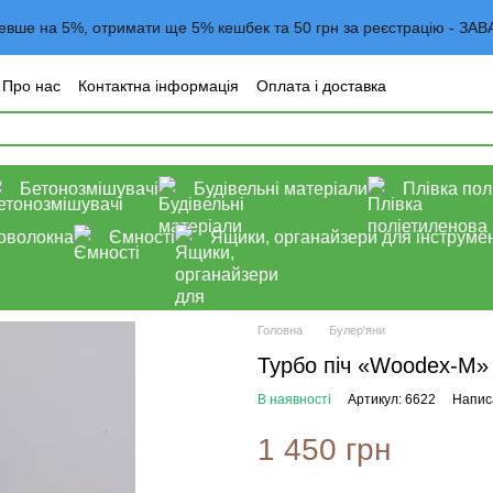
евше на 5%, отримати ще 5% кешбек та 50 грн за реєстрацію -
Про нас
Контактна інформація
Оплата і доставка
года користувача
Договор оферта
Блог
Бетонозмішувачі
Будівельні матеріали
Плівка пол
роволокна
Ємності
Ящики, органайзери для інструмен
Головна
Булер'яни
Турбо піч «Woodex-М»
В наявності
Артикул: 6622
Написа
1 450 грн