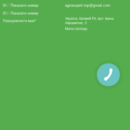
0
6
7
Показати номер
agroexpert.top@gmail.com
0
5
0
Показати номер
Україна, Кривий Ріг, вул. Івана
Передзвонити вам?
Авраменко, 3
Мапа проїзду