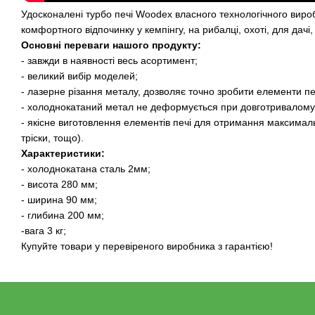
Удосконалені турбо печі Woodex власного технологічного виро
комфортного відпочинку у кемпінгу, на рибалці, охоті, для дачі,
Основні переваги нашого продукту:
- завжди в наявності весь асортимент;
- великий вибір моделей;
- лазерне різання металу, дозволяє точно зробити елементи пе
- холоднокатаний метал не деформується при довготривалому 
- якісне виготовлення елементів печі для отримання максимал
тріски, тощо).
Характеристики:
- холоднокатана сталь 2мм;
- висота 280 мм;
- ширина 90 мм;
- глибина 200 мм;
-вага 3 кг;
Купуйте товари у перевіреного виробника з гарантією!