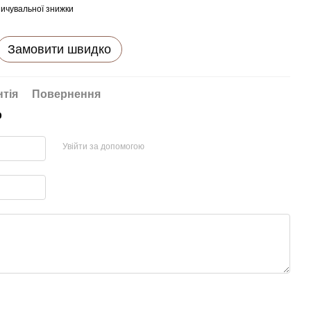
ичувальної знижки
Замовити швидко
нтія
Повернення
р
Увійти за допомогою