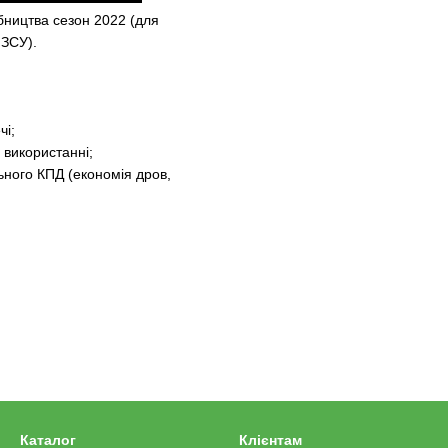
бництва сезон 2022 (для
 ЗСУ).
чі;
використанні;
ьного КПД (економія дров,
Каталог
Клієнтам