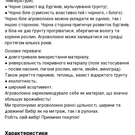
температури);
● Чорне (захист від бур'янів, мульчування ґрунту);
● Чорно-біле (сумісність властивостей і чорного, і білого).
Чорно-біле агроволокно можна укладати як однією, так і
іншою стороною. Чорна сторона пригнічує розвиток бур'янів,
а біла не дає ґрунту прогріватися, зберігаючи вологу та
коріння рослин. Агроволокно може залишатися на грядці
протягом кількох років.
Основні переваги:
● довготривале використання матеріалу;
● універсальність покривного матеріалу (поле застосування
– посіви насіння, пагони рослин, квіти, хвойні, виноград).
Також укриття парників, теплиць, захист відкритого ґрунту.
● екологічність;
● широкий асортимент.
Агроволокно зарекомендувало себе як матеріал, що значно
збільшує врожайність!
Ми пропонуємо агроволокно різної щільності, ширини та
довжини! Вибір як на метраж, так і в рулонах.
Робіть свій вибір! Приємних покупок!
Характеристики