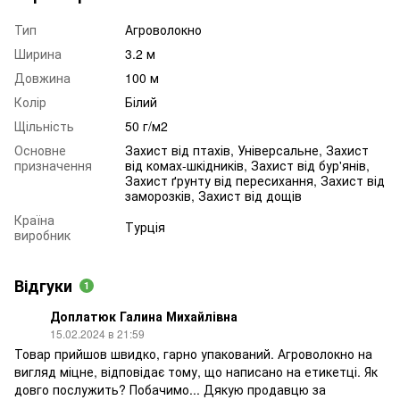
Тип
Агроволокно
Ширина
3.2 м
Довжина
100 м
Колір
Білий
Щільність
50 г/м2
Основне
Захист від птахів, Універсальне, Захист
призначення
від комах-шкідників, Захист від бур'янів,
Захист ґрунту від пересихання, Захист від
заморозків, Захист від дощів
Країна
Турція
виробник
Відгуки
1
Доплатюк Галина Михайлівна
15.02.2024 в 21:59
Товар прийшов швидко, гарно упакований. Агроволокно на
вигляд міцне, відповідає тому, що написано на етикетці. Як
довго послужить? Побачимо... Дякую продавцю за