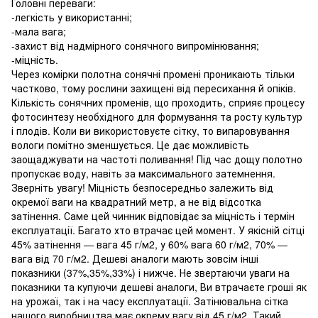
Головні переваги:
-легкість у використанні;
-мала вага;
-захист від надмірного сонячного випромінювання;
-міцність.
Через комірки полотна сонячні промені проникають тільки
частково, тому рослини захищені від пересихання й опіків.
Кількість сонячних променів, що проходить, сприяє процесу
фотосинтезу необхідного для формування та росту культур
і плодів. Коли ви використовуєте сітку, то випаровування
вологи помітно зменшується. Це дає можливість
заощаджувати на частоті поливання! Під час дощу полотно
пропускає воду, навіть за максимального затемнення.
Зверніть увагу! Міцність безпосередньо залежить від
окремої ваги на квадратний метр, а не від відсотка
затінення. Саме цей чинник відповідає за міцність і термін
експлуатації. Багато хто втрачає цей момент. У якісній сітці
45% затінення — вага 45 г/м2, у 60% вага 60 г/м2, 70% —
вага від 70 г/м2. Дешеві аналоги мають зовсім інші
показники (37%,35%,33%) і нижче. Не звертаючи уваги на
показники та купуючи дешеві аналоги, Ви втрачаєте гроші як
на урожаї, так і на часу експлуатації. Затінювальна сітка
нашого виробництва має окрему вагу від 45 г/м2. Такий