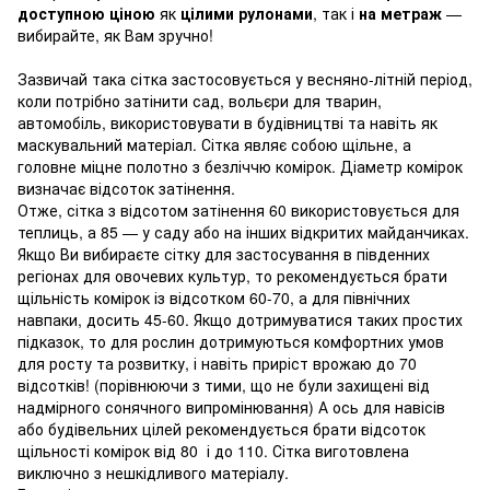
доступною ціною
як
цілими рулонами
, так і
на метраж
—
вибирайте, як Вам зручно!
Зазвичай така сітка застосовується у весняно-літній період,
коли потрібно затінити сад, вольєри для тварин,
автомобіль, використовувати в будівництві та навіть як
маскувальний матеріал. Сітка являє собою щільне, а
головне міцне полотно з безліччю комірок. Діаметр комірок
визначає відсоток затінення.
Отже, сітка з відсотом затінення 60 використовується для
теплиць, а 85 — у саду або на інших відкритих майданчиках.
Якщо Ви вибираєте сітку для застосування в південних
регіонах для овочевих культур, то рекомендується брати
щільність комірок із відсотком 60-70, а для північних
навпаки, досить 45-60. Якщо дотримуватися таких простих
підказок, то для рослин дотримуються комфортних умов
для росту та розвитку, і навіть приріст врожаю до 70
відсотків! (порівнюючи з тими, що не були захищені від
надмірного сонячного випромінювання) А ось для навісів
або будівельних цілей рекомендується брати відсоток
щільності комірок від 80 і до 110. Сітка виготовлена
виключно з нешкідливого матеріалу.